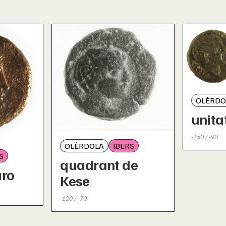
OLÈRDO
unita
-150 / -90
OLÈRDOLA
IBERS
S
quadrant de
uro
Kese
-120 / -70