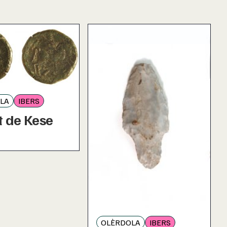
LA
IBERS
t de Kese
OLÈRDOLA
IBERS