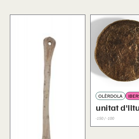
OLÈRDOLA
IBER
unitat d'Ilt
-150 / -100