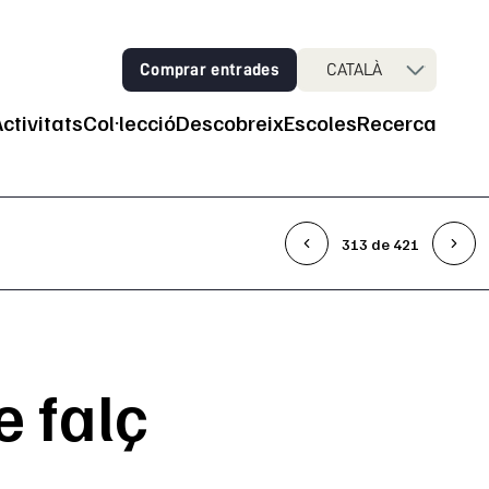
Comprar entrades
CATALÀ
Activitats
Col·lecció
Descobreix
Escoles
Recerca
ncipal
313 de 421
e falç