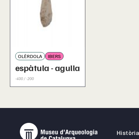
OLÈRDOLA
IBERS
espàtula - agulla
-400 / -200
Històri