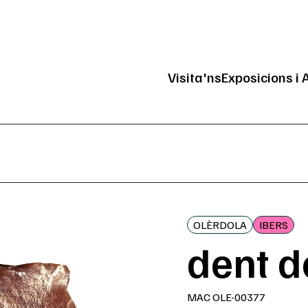
Visita'ns
Exposicions i 
Navegació pri
OLÈRDOLA
IBERS
dent d
MAC OLE-00377