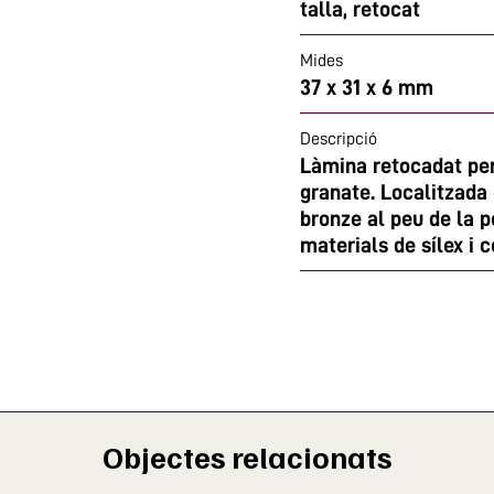
talla, retocat
Mides
37 x 31 x 6 mm
Descripció
Làmina retocadat per 
granate. Localitzada e
bronze al peu de la 
materials de sílex i 
Objectes relacionats