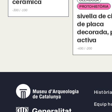
ceràmica
PROTOHISTÒRIA
-300 / -100
sivella de c
de placa
decorada, 
activa
-400 / -200
Històri
Equip 