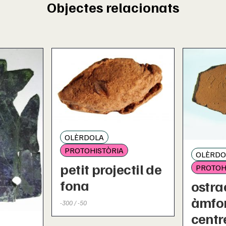
Objectes relacionats
OLÈRDOLA
PROTOHISTÒRIA
OLÈRDO
petit projectil de
PROTOH
fona
ostra
àmfo
-300 / -50
centr