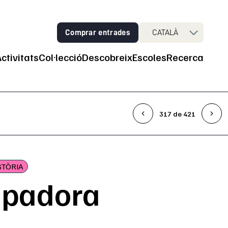
Comprar entrades
CATALÀ
Activitats
Col·lecció
Descobreix
Escoles
Recerca
ncipal
317 de 421
STÒRIA
apadora