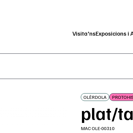
Visita'ns
Exposicions i 
Navegació pri
OLÈRDOLA
PROTOHI
plat/t
MAC OLE-00310