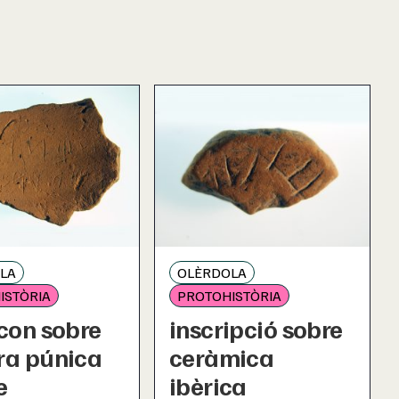
LA
OLÈRDOLA
ISTÒRIA
PROTOHISTÒRIA
con sobre
inscripció sobre
ra púnica
ceràmica
e
ibèrica