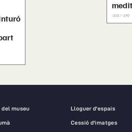
medit
inturó
-210 / -190
part
a del museu
Lloguer d'espais
humà
Cessió d'imatges