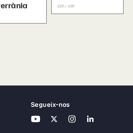
errània
-225 / -100
Segueix-nos