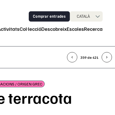
Comprar entrades
CATALÀ
Activitats
Col·lecció
Descobreix
Escoles
Recerca
ncipal
359 de 421
ACIONS / ORIGEN GREC
e terracota