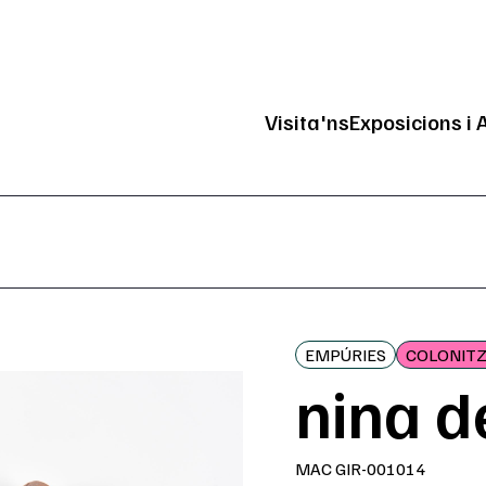
Visita'ns
Exposicions i 
Navegació pri
EMPÚRIES
COLONITZ
nina d
MAC GIR-001014