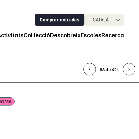
Comprar entrades
CATALÀ
Activitats
Col·lecció
Descobreix
Escoles
Recerca
ncipal
88 de 421
ROMÀ