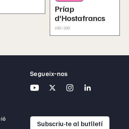
Príap
d'Hostafrancs
100 / 200
Segueix-nos
ió
opens in
Subscriu-te al butlletí