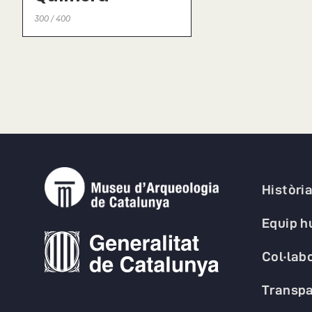
300 / 400
Històri
Equip 
Col·lab
Transpa