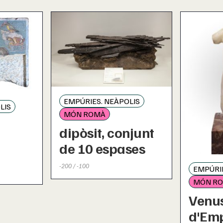
EMPÚRIES. NEÀPOLIS
LIS
MÓN ROMÀ
dipòsit, conjunt
de 10 espases
-200 / -100
EMPÚRIE
MÓN R
Venu
d'Em