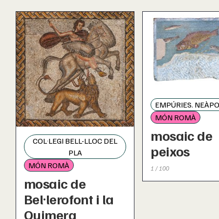
EMPÚRIES. NEÀPO
MÓN ROMÀ
mosaic de
COL·LEGI BELL-LLOC DEL
peixos
PLA
MÓN ROMÀ
1 / 100
mosaic de
Bel·lerofont i la
Quimera