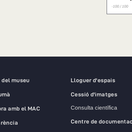
-100 / 100
a del museu
Lloguer d'espais
humà
Cessió d'imatges
Consulta científica
ora amb el MAC
Centre de documentac
rència