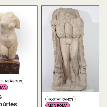
S. NEÀPOLIS
OMÀ
s
HOSTAFRANCS
púries
MÓN ROMÀ