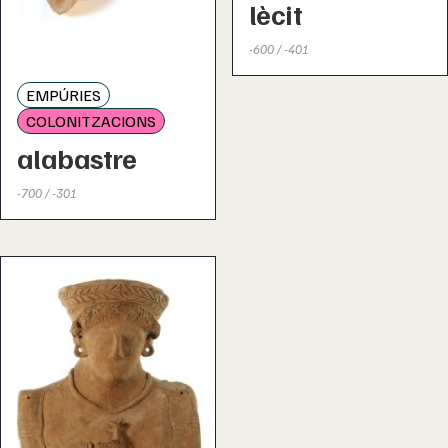
lècit
-600 / -401
EMPÚRIES
COLONITZACIONS
alabastre
-700 / -301