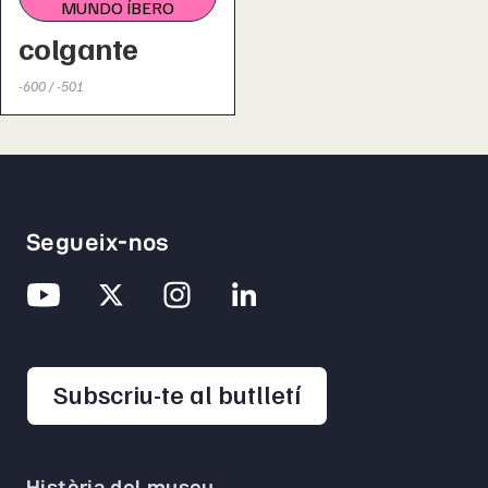
MUNDO ÍBERO
colgante
-600 / -501
Segueix-nos
opens in a new 
Subscriu-te al butlletí
Història del museu