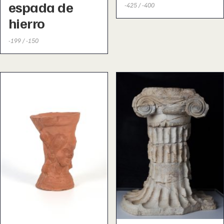
espada de
-425 / -400
hierro
-199 / -150