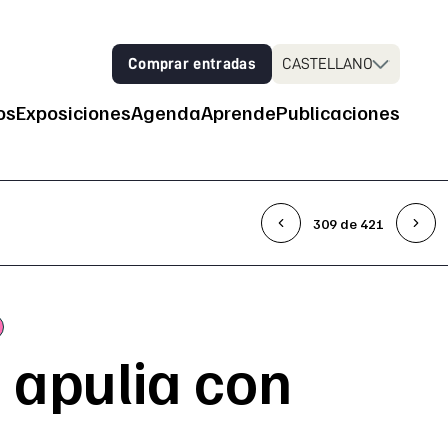
Comprar entradas
CASTELLANO
os
Exposiciones
Agenda
Aprende
Publicaciones
 principal
309 de 421
 apulia con