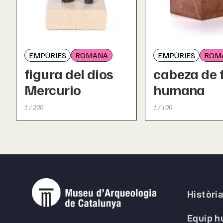
EMPÚRIES
ROMANA
EMPÚRIES
ROM
figura del dios
cabeza de 
Mercurio
humana
1 / 200
1 / 100
Històri
Equip 