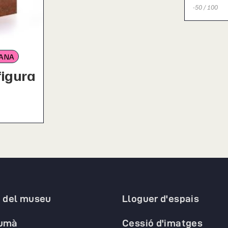
-50 / 100
ANA
figura
a del museu
Lloguer d'espais
humà
Cessió d'imatges