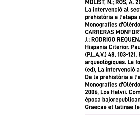
MOLIST, N.; ROS, A. 2
La intervenció al sec
prehistòria a l'etap
Monografies d'Olèrdola
CARRERAS MONFORT, 
J.; RODRIGO REQUENA,
Hispania Citerior. P
(P.L.A.V.) 48, 103-121
arqueològiques. La fo
(ed), La intervenció a
De la prehistòria a 
Monografies d'Olèrdo
2006, Los Helvii. Co
época bajorepublican
Graecae et latinae (e