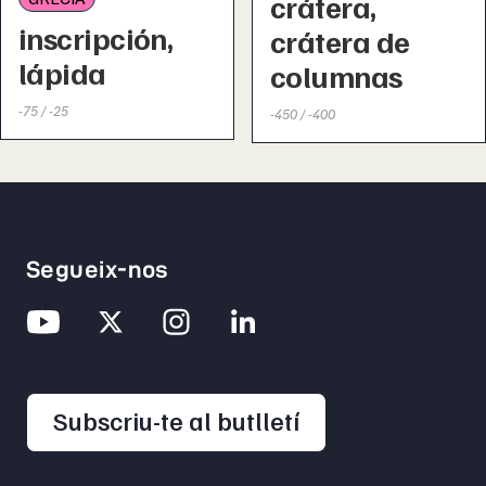
crátera,
inscripción,
crátera de
lápida
columnas
-75 / -25
-450 / -400
Segueix-nos
opens in a new 
Subscriu-te al butlletí