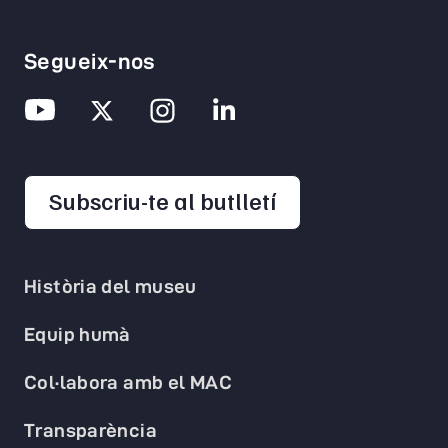
Segueix-nos
opens in a new 
Subscriu-te al butlletí
Història del museu
Equip humà
Col·labora amb el MAC
Transparència