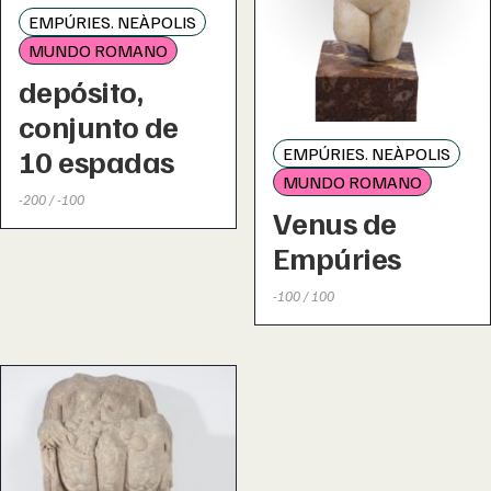
EMPÚRIES. NEÀPOLIS
MUNDO ROMANO
depósito,
conjunto de
10 espadas
EMPÚRIES. NEÀPOLIS
MUNDO ROMANO
-200 / -100
Venus de
Empúries
-100 / 100