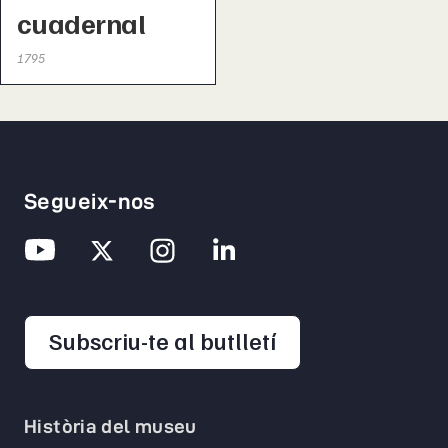
cuadernal
1795
Segueix-nos
opens in a new 
Subscriu-te al butlletí
Història del museu