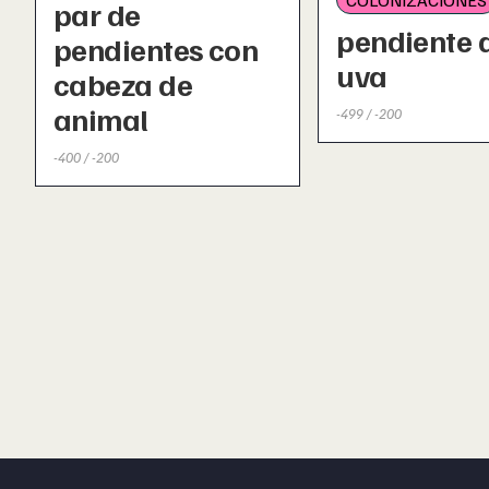
par de
pendiente 
pendientes con
uva
cabeza de
animal
-499 / -200
-400 / -200