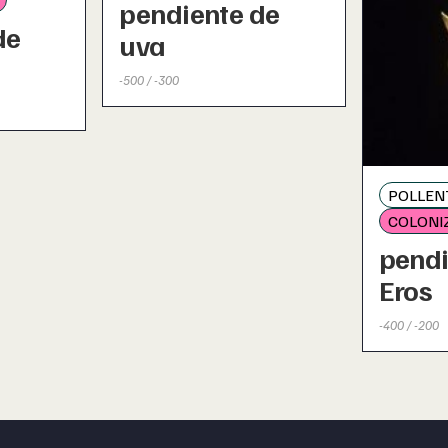
pendiente de
de
uva
-500 / -300
POLLEN
COLONI
pendi
Eros
-400 / -200