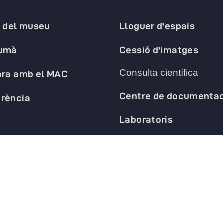
a del museu
Lloguer d'espais
humà
Cessió d'imatges
Consulta científica
ora amb el MAC
Centre de documentac
rència
Laboratoris
opens in a new tab
opens in a new tab
opens in a new tab
o
 de privacitat
Política de galetes
Avís legal
Declaració d'accessibilitat
C