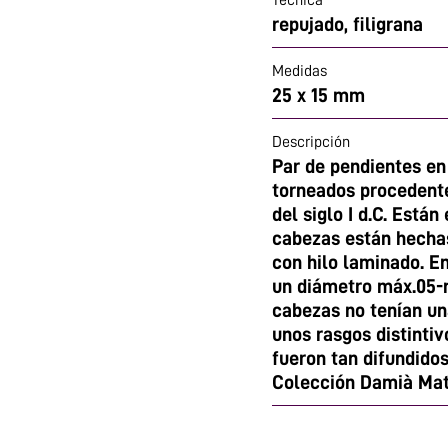
Técnica
repujado, filigrana
Medidas
25 x 15 mm
Descripción
Par de pendientes en
torneados procedente
del siglo I d.C. Está
cabezas están hechas
con hilo laminado. En
un diámetro máx.05-m
cabezas no tenían una
unos rasgos distintiv
fueron tan difundido
Colección Damià Mat