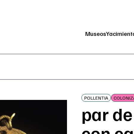
Museos
Yacimient
Navegación
POLLENTIA
COLONIZ
par de
con c