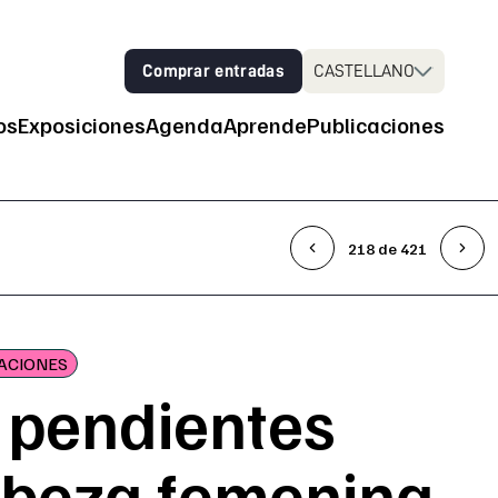
Comprar entradas
CASTELLANO
os
Exposiciones
Agenda
Aprende
Publicaciones
 principal
218 de 421
ACIONES
 pendientes
abeza femenina