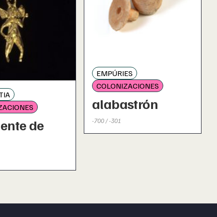
EMPÚRIES
COLONIZACIONES
TIA
alabastrón
ZACIONES
ente de
-700 / -301