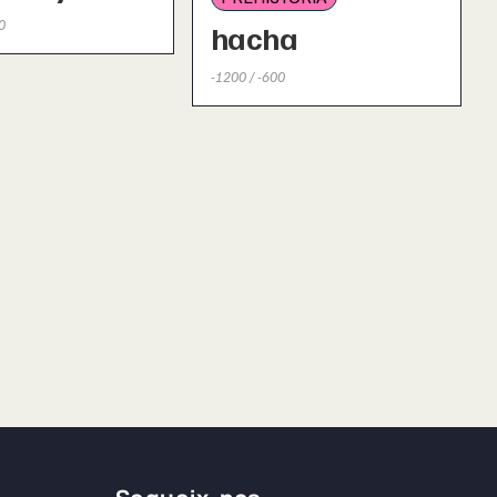
0
hacha
-1200 / -600