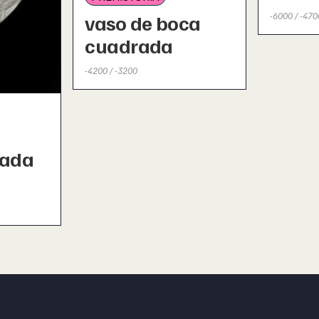
-6000 / -470
vaso de boca
cuadrada
-4200 / -3200
rada