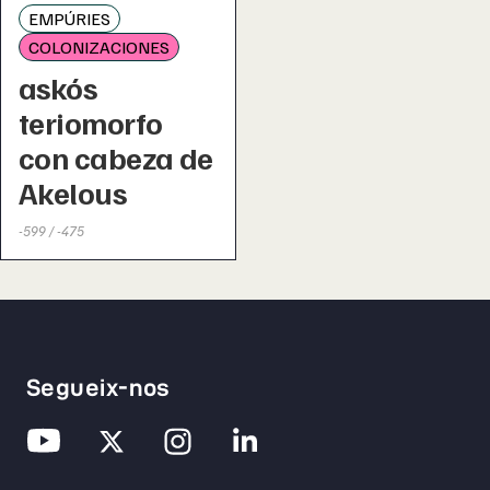
EMPÚRIES
COLONIZACIONES
askós
teriomorfo
con cabeza de
Akelous
-599 / -475
Segueix-nos