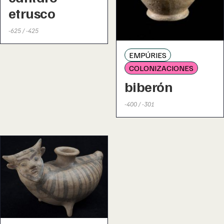
etrusco
-625 / -425
EMPÚRIES
COLONIZACIONES
biberón
-400 / -301