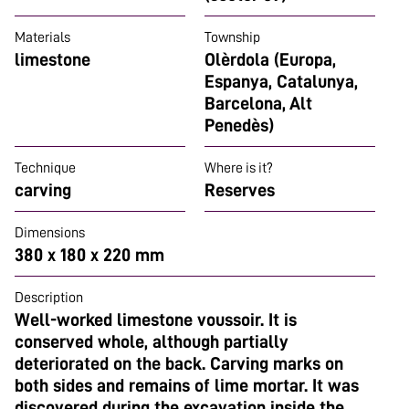
Materials
Township
limestone
Olèrdola (Europa,
Espanya, Catalunya,
Barcelona, Alt
Penedès)
Technique
Where is it?
carving
Reserves
Dimensions
380 x 180 x 220 mm
Description
Well-worked limestone voussoir. It is
conserved whole, although partially
deteriorated on the back. Carving marks on
both sides and remains of lime mortar. It was
discovered during the excavation inside the