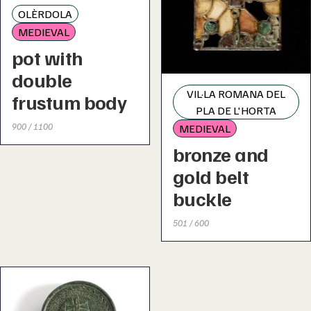
OLÈRDOLA
MEDIEVAL
pot with
double
VIL·LA ROMANA DEL
frustum body
PLA DE L'HORTA
900 / 1100
MEDIEVAL
bronze and
gold belt
buckle
501 / 600