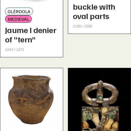
buckle with
OLÈRDOLA
oval parts
MEDIEVAL
1100 / 1500
Jaume I denier
of "tern"
1247 / 1271